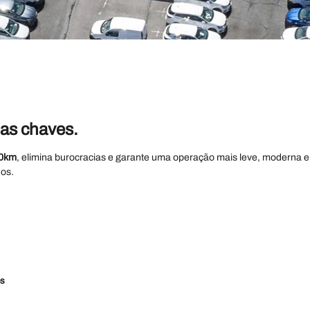
las chaves.
 0km
, elimina burocracias e garante uma operação mais leve, moderna 
os.
os