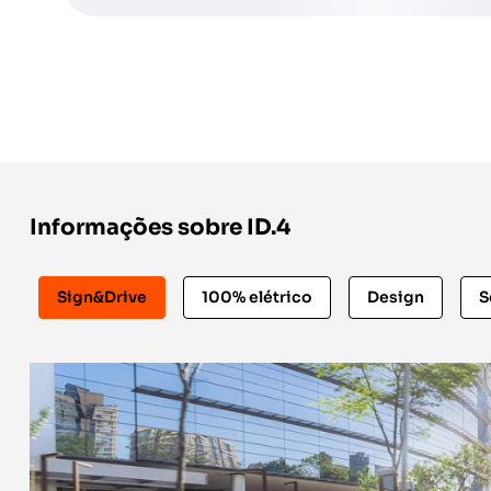
Informações sobre ID.4
Sign&Drive
100% elétrico
Design
S