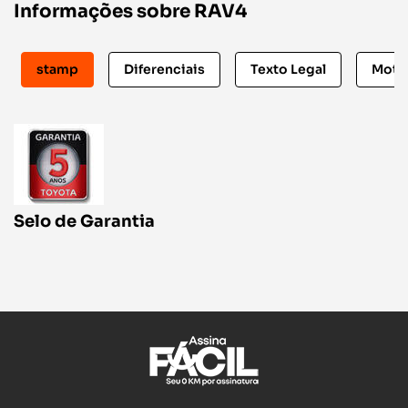
Informações sobre RAV4
stamp
Diferenciais
Texto Legal
Motiv
Selo de Garantia