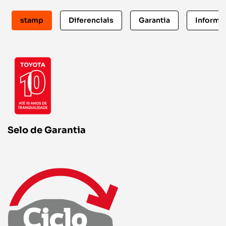
stamp
Diferenciais
Garantia
Informa
Selo de Garantia