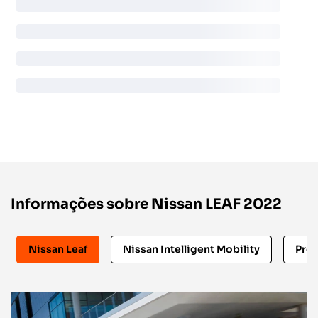
Informações sobre Nissan LEAF 2022
Nissan Leaf
Nissan Intelligent Mobility
Pre