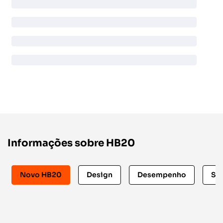
Informações sobre HB20
Novo HB20
Design
Desempenho
Se