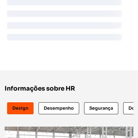
Informações sobre HR
Design
Desempenho
Segurança
Dow