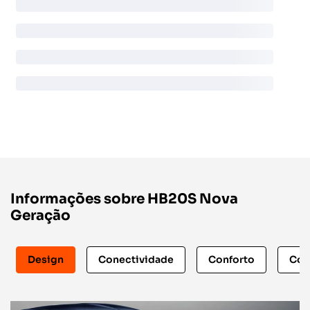
Informações sobre HB20S Nova
Geração
Design
Conectividade
Conforto
Con