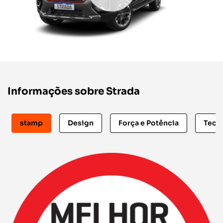
Informações sobre Strada
stamp
Design
Força e Potência
Tecn