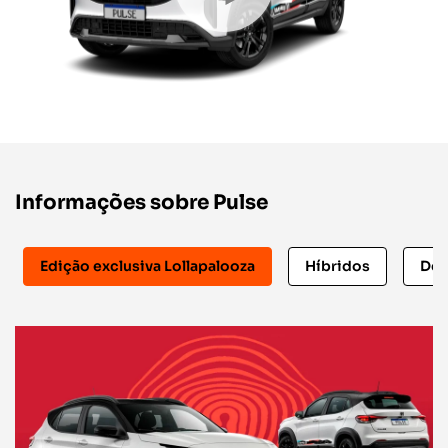
Informações sobre Pulse
Edição exclusiva Lollapalooza
Híbridos
Des