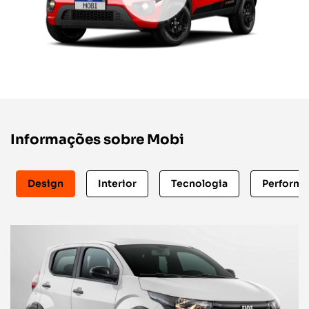
Informações sobre Mobi
Design
Interior
Tecnologia
Perform