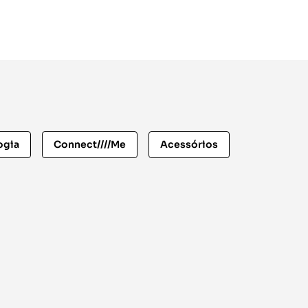
ogia
Connect////Me
Acessórios