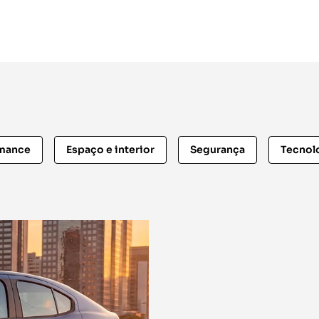
rmance
Espaço e interior
Segurança
Tecnol