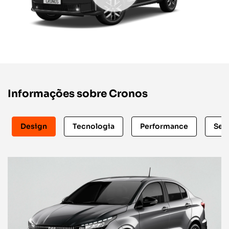
Informações sobre Cronos
Design
Tecnologia
Performance
Seg