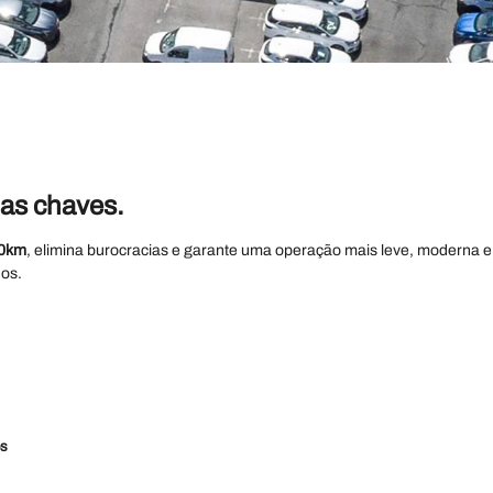
las chaves.
 0km
, elimina burocracias e garante uma operação mais leve, moderna 
os.
os