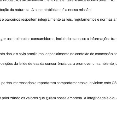
aos objetivos de desenvolvimento sustentável estabelecidos pela ONU.
teção da natureza. A sustentabilidade é a nossa missão.
e parceiros respeitem integralmente as leis, regulamentos e normas am
ger os direitos dos consumidores, incluindo o acesso a informações tr
o das leis civis brasileiras, especialmente no contexto de concessão c
posições da lei de defesa da concorrência para promover um ambiente jus
partes interessadas a reportarem comportamentos que violem este Códig
e priorizando os valores que guiam nossa empresa. A integridade é o qu