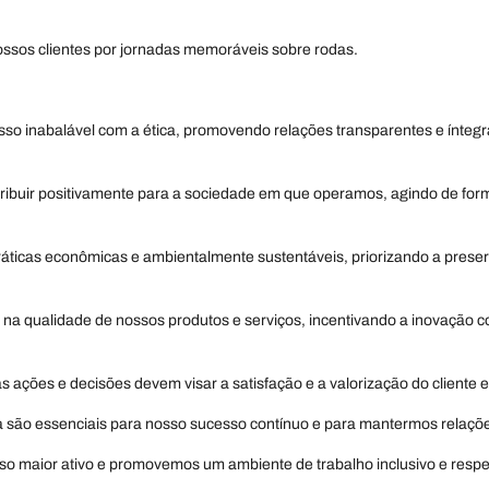
ssos clientes por jornadas memoráveis sobre rodas.
sso inabalável com a ética, promovendo relações transparentes e íntegr
tribuir positivamente para a sociedade em que operamos, agindo de for
áticas econômicas e ambientalmente sustentáveis, priorizando a prese
a qualidade de nossos produtos e serviços, incentivando a inovação co
as ações e decisões devem visar a satisfação e a valorização do cliente 
a são essenciais para nosso sucesso contínuo e para mantermos relaçõe
so maior ativo e promovemos um ambiente de trabalho inclusivo e respei