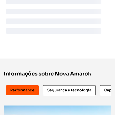
Informações sobre Nova Amarok
Performance
Segurança e tecnologia
Capac