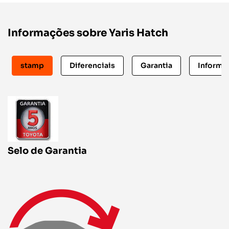
Informações sobre Yaris Hatch
stamp
Diferenciais
Garantia
Informa
Selo de Garantia