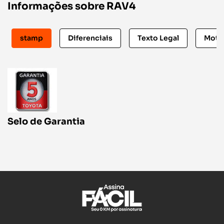
Informações sobre RAV4
stamp
Diferenciais
Texto Legal
Motiv
Selo de Garantia