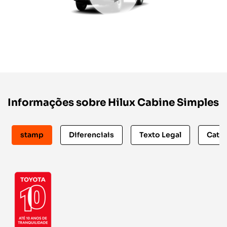
Informações sobre Hilux Cabine Simples
stamp
Diferenciais
Texto Legal
Catá