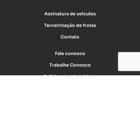
Assinatura de veículos
Terceirização de frotas
Contato
Fale conosco
Trabalhe Conosco
Política de privacidade
FAQ
Política COAF
Código de Conduta e Ética
Canal de Ouvidoria, Escuta e Integridade
Manual de Sustentabilidade