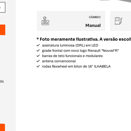
s
CÂMBIO
Manual
* Foto meramente ilustrativa. A versão esc
assinatura luminosa (DRL) em LED
grade frontal com novo logo Renault "Nouvel'R"
barras de teto funcionais e modulares
antena convencional
rodas flexwheel em biton de 16” ILHABELA
 da