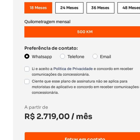
18 Meses
24 Meses
36 Meses
48 Mese
Quilometragem mensal
500 KM
Preferência de contato:
Whatsapp
Telefone
Email
Li e aceito a
Política de Privacidade
e concordo em receber
comunicações da concessionária.
Ciente que esse plano de assinatura não se aplica para
motoristas de aplicativo e concordo em receber comunicações
concessionária.
A partir de
R$ 2.719,00
/ mês
Entrar em contato