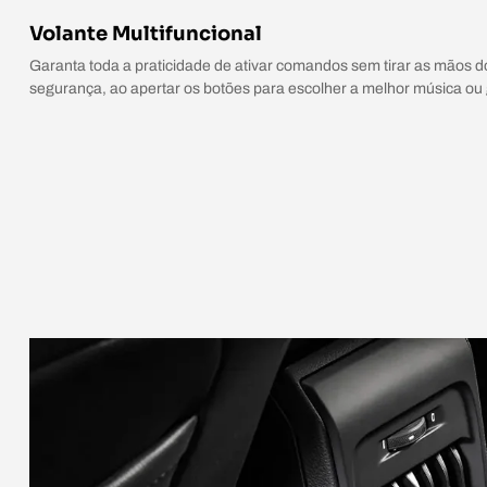
Volante Multifuncional
Garanta toda a praticidade de ativar comandos sem tirar as mãos do
segurança, ao apertar os botões para escolher a melhor música ou 