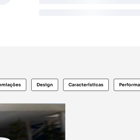
emiações
Design
Características
Perform