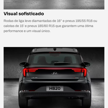
Visual sofisticado
Rodas de liga leve diamantadas de 16” e pneus 195/55 R16 ou
calotas de 15’ e pneus 185/60 R15 que garantem uma ótima
performance e um visual único.