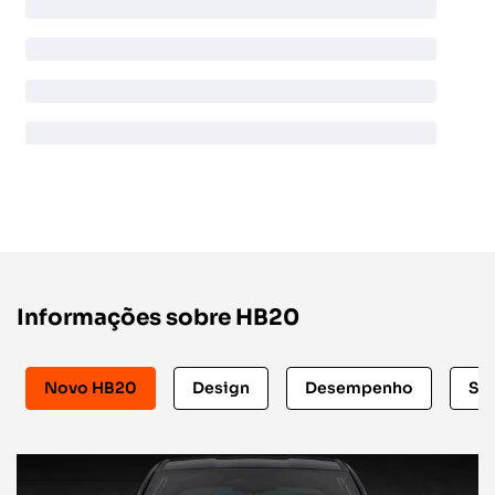
Informações sobre HB20
Novo HB20
Design
Desempenho
Se