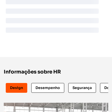
Informações sobre HR
Design
Desempenho
Segurança
Dow