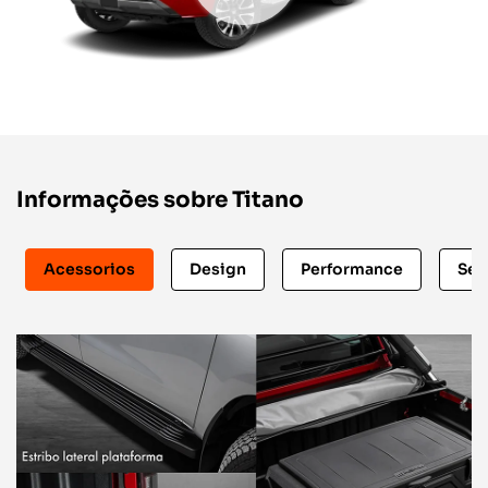
Informações sobre Titano
Acessorios
Design
Performance
Seg