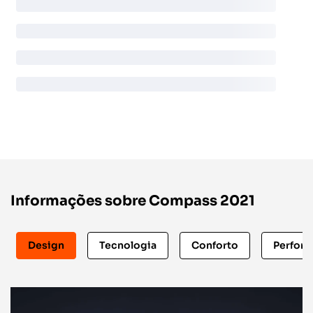
Informações sobre Compass 2021
Design
Tecnologia
Conforto
Perfor